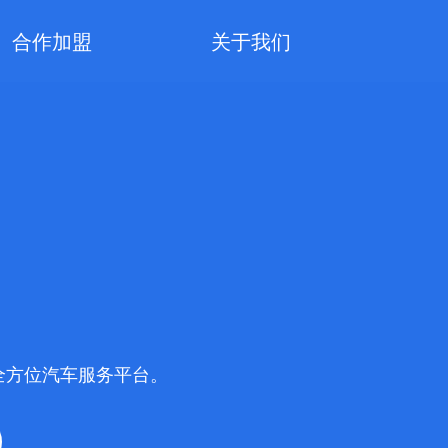
合作加盟
关于我们
全方位汽车服务平台。