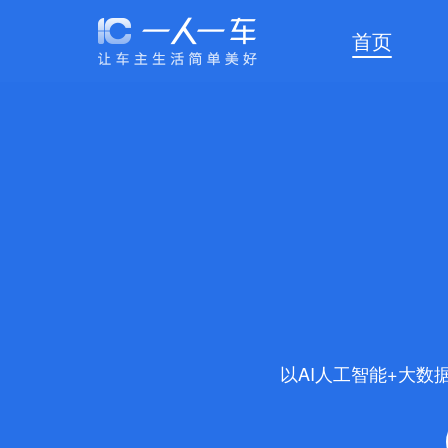
首页
以AI人工智能+大